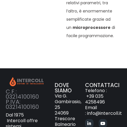
relativi parametri, tra
l’altro, è enormemente
semplificate grazie ad
un
microprocessore
di
facile programmazione.
DOVE
CONTATTACI
SIAMO
Telefono :
C.F.:
Via G.
03214100160
+39 035
P.IVA:
Gambirasio,
4258496
03214100160
25
Email
24069
:
info@intercoll.it
Dal 1975
Trescore
Intercoll offre
Balneario
sistemi