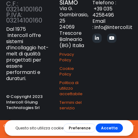
SIAMO
Telefono :
C.F.:
Via G.
03214100160
+39 035
P.IVA:
Gambirasio,
4258496
03214100160
25
Email
24069
:
info@intercoll.it
Dal 1975
Trescore
Intercoll offre
Balneario
sistemi
(BG) Italia
d’incollaggio hot-
melt di qualità
Privacy
progettati per
Policy
essere
Cookie
performanti e
Policy
duraturi.
Politica di
utilizzo
accettabile
© Copyright 2023
Intercoll Gluing
Termini del
Technologies Srl
servizio
C.F./P.iva 03214100160 – Registro Imprese di Bergamo n° BG-359007 –
Capitale Sociale € 30.000,00 i.v.