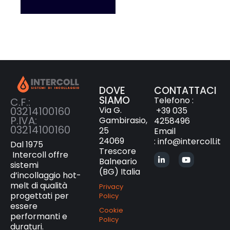
DOVE
CONTATTACI
SIAMO
Telefono :
C.F.:
Via G.
03214100160
+39 035
P.IVA:
Gambirasio,
4258496
03214100160
25
Email
24069
:
info@intercoll.it
Dal 1975
Trescore
Intercoll offre
Balneario
sistemi
(BG) Italia
d’incollaggio hot-
melt di qualità
Privacy
progettati per
Policy
essere
Cookie
performanti e
Policy
duraturi.