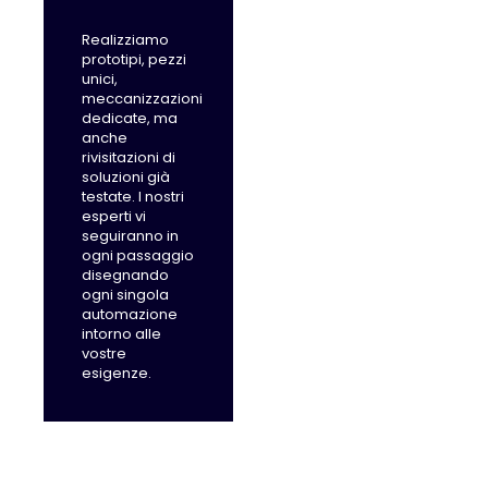
Realizziamo
prototipi, pezzi
unici,
meccanizzazioni
dedicate, ma
anche
rivisitazioni di
soluzioni già
testate. I nostri
esperti vi
seguiranno in
ogni passaggio
disegnando
ogni singola
automazione
intorno alle
vostre
esigenze.