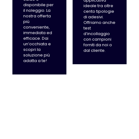
applicativa
disponibile per
ideale tra oltre
il noleggio. La
cento tipologie
nostra offerta
di adesivi.
più
Offriamo anche
conveniente,
test
immediata ed
d’incollaggio
efficace. Dai
con campioni
un’occhiata e
forniti da noi o
scopri la
dal cliente.
soluzione più
adatta a te!