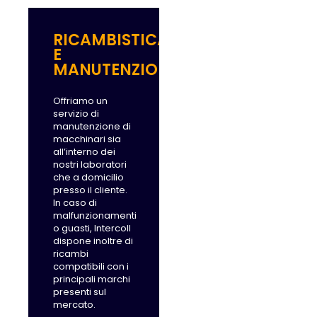
RICAMBISTICA
E
MANUTENZIONE
Offriamo un
servizio di
manutenzione di
macchinari sia
all’interno dei
nostri laboratori
che a domicilio
presso il cliente.
In caso di
malfunzionamenti
o guasti, Intercoll
dispone inoltre di
ricambi
compatibili con i
principali marchi
presenti sul
mercato.