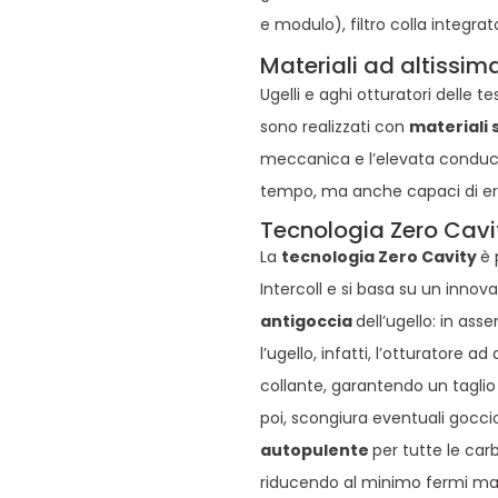
e modulo), filtro colla integra
Materiali ad altissi
Ugelli e aghi otturatori delle t
sono realizzati con
materiali 
meccanica e l’elevata conducib
tempo, ma anche capaci di erog
Tecnologia Zero Cavi
La
tecnologia Zero Cavity
è 
Intercoll e si basa su un innov
antigoccia
dell’ugello: in ass
l’ugello, infatti, l’otturatore 
collante, garantendo un taglio
poi, scongiura eventuali gocc
autopulente
per tutte le car
riducendo al minimo fermi m