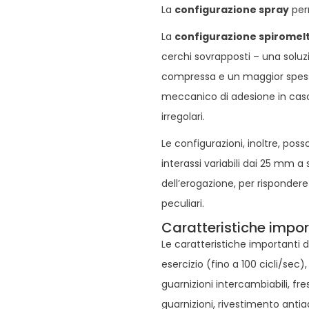
La
configurazione spray
per
La
configurazione spiromel
cerchi sovrapposti – una solu
compressa e un maggior spess
meccanico di adesione in caso
irregolari.
Le configurazioni, inoltre, pos
interassi variabili dai 25 mm a 
dell’erogazione, per rispondere
peculiari.
Caratteristiche impor
Le caratteristiche importanti d
esercizio (fino a 100 cicli/sec
guarnizioni intercambiabili, fr
guarnizioni, rivestimento anti