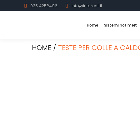
035 4258496
info@intercoll.it
Home
Sistemi hot melt
HOME
/
TESTE PER COLLE A CALD