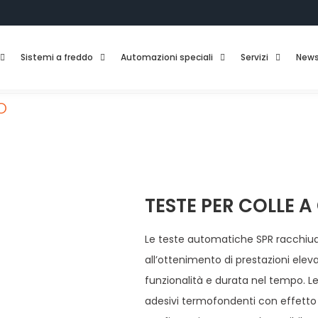
Sistemi a freddo
Automazioni speciali
Servizi
New
O
TESTE PER COLLE A
Le teste automatiche SPR racchiu
all’ottenimento di prestazioni ele
funzionalità e durata nel tempo. L
adesivi termofondenti con effetto