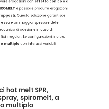
avere erogazioni con
effetto conico o a
IROMELT
è possibile produrre erogazioni
rapposti
. Questa soluzione garantisce
ressa
e un maggior spessore delle
ccanico di adesione in caso di
i irregolari. Le configurazioni, inoltre,
 o multiplo
con interassi variabili.
i hot melt SPR,
spray, spiromelt, a
o multiplo