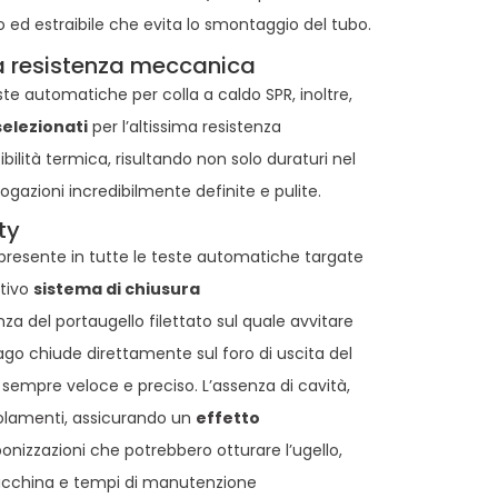
to ed estraibile che evita lo smontaggio del tubo.
ma resistenza meccanica
este automatiche per colla a caldo SPR, inoltre,
selezionati
per l’altissima resistenza
ilità termica, risultando non solo duraturi nel
azioni incredibilmente definite e pulite.
ty
presente in tutte le teste automatiche targate
ativo
sistema di chiusura
enza del portaugello filettato sul quale avvitare
ad ago chiude direttamente sul foro di uscita del
 sempre veloce e preciso. L’assenza di cavità,
iolamenti, assicurando un
effetto
bonizzazioni che potrebbero otturare l’ugello,
acchina e tempi di manutenzione