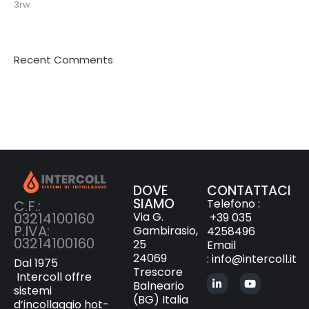
3rw
Recent Comments
DOVE
CONTATTACI
SIAMO
Telefono :
C.F.:
Via G.
03214100160
+39 035
P.IVA:
Gambirasio,
4258496
03214100160
25
Email
24069
:
info@intercoll.it
Dal 1975
Trescore
Intercoll offre
Balneario
sistemi
(BG) Italia
d’incollaggio hot-